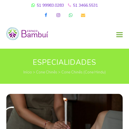
51 99983.0283
51 3466.5531
Facebook
Instagram
Whatsapp
Email
ESPECIALIDADES
Início
>
Cone Chinês
>
Cone Chinês (Cone Hindu)