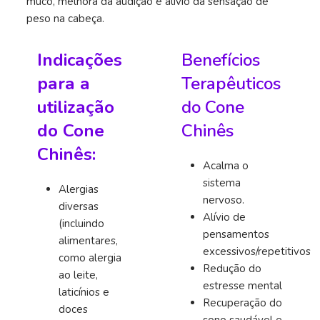
muco, melhora da audição e alívio da sensação de
peso na cabeça.
Indicações
Benefícios
para a
Terapêuticos
utilização
do Cone
do Cone
Chinês
Chinês:
Acalma o
sistema
Alergias
nervoso.
diversas
Alívio de
(incluindo
pensamentos
alimentares,
excessivos/repetitivos
como alergia
Redução do
ao leite,
estresse mental
laticínios e
Recuperação do
doces