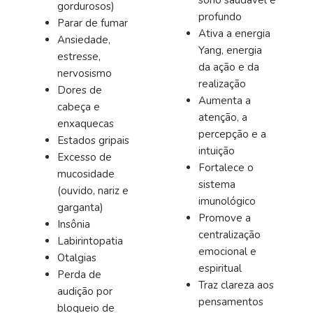
sono saudável e
gordurosos)
profundo
Parar de fumar
Ativa a energia
Ansiedade,
Yang, energia
estresse,
da ação e da
nervosismo
realização
Dores de
Aumenta a
cabeça e
atenção, a
enxaquecas
percepção e a
Estados gripais
intuição
Excesso de
Fortalece o
mucosidade
sistema
(ouvido, nariz e
imunológico
garganta)
Promove a
Insônia
centralização
Labirintopatia
emocional e
Otalgias
espiritual
Perda de
Traz clareza aos
audição por
pensamentos
bloqueio de