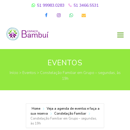
51 99983.0283
51 3466.5531
Facebook
Instagram
Whatsapp
Email
EVENTOS
Início
>
Eventos
>
Constelação Familiar em Grupo – segundas, às
19h
Home
Veja a agenda de eventos e faça a
sua reserva
Constelação Familiar
Constelação Familiar em Grupo – segundas,
às 19h