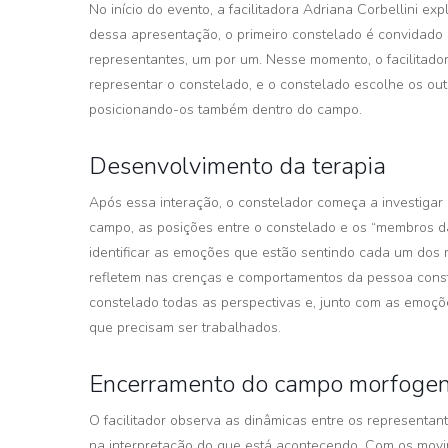
No início do evento, a facilitadora Adriana Corbellini expl
dessa apresentação, o primeiro constelado é convidado 
representantes, um por um. Nesse momento, o facilitado
representar o constelado, e o constelado escolhe os out
posicionando-os também dentro do campo.
Desenvolvimento da terapia
Após essa interação, o constelador começa a investiga
campo, as posições entre o constelado e os “membros da 
identificar as emoções que estão sentindo cada um dos
refletem nas crenças e comportamentos da pessoa conste
constelado todas as perspectivas e, junto com as emoço
que precisam ser trabalhados.
Encerramento do campo morfogen
O facilitador observa as dinâmicas entre os representante
na interpretação do que está acontecendo. Com os mo