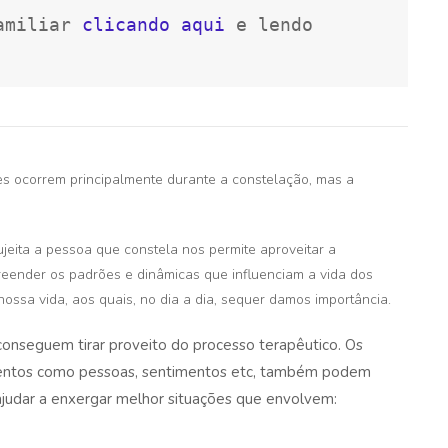
amiliar 
clicando aqui
 e lendo 
ares ocorrem principalmente durante a constelação, mas a
ujeita a pessoa que constela nos permite aproveitar a
reender os padrões e dinâmicas que influenciam a vida dos
ossa vida, aos quais, no dia a dia, sequer damos importância.
onseguem tirar proveito do processo terapêutico. Os
ementos como pessoas, sentimentos etc, também podem
 ajudar a enxergar melhor situações que envolvem: