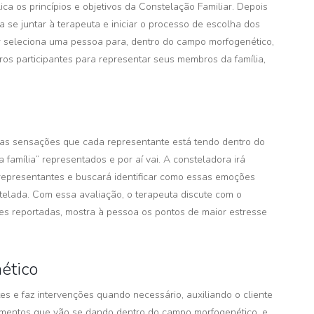
ica os princípios e objetivos da Constelação Familiar. Depois
a se juntar à terapeuta e iniciar o processo de escolha dos
r seleciona uma pessoa para, dentro do campo morfogenético,
ros participantes para representar seus membros da família,
r as sensações que cada representante está tendo dentro do
família” representados e por aí vai. A consteladora irá
 representantes e buscará identificar como essas emoções
lada. Com essa avaliação, o terapeuta discute com o
̃es reportadas, mostra à pessoa os pontos de maior estresse
ético
s e faz intervenções quando necessário, auxiliando o cliente
vimentos que vão se dando dentro do campo morfogenético, e