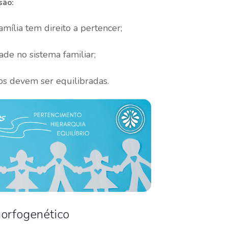
são:
ília tem direito a pertencer;
de no sistema familiar;
os devem ser equilibradas.
morfogenético