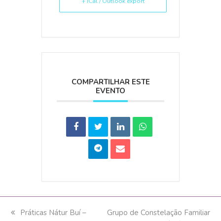
+ iCal / Outlook export
COMPARTILHAR ESTE
EVENTO
previous
Práticas Nátur Buí –
next
Grupo de Constelação Familiar