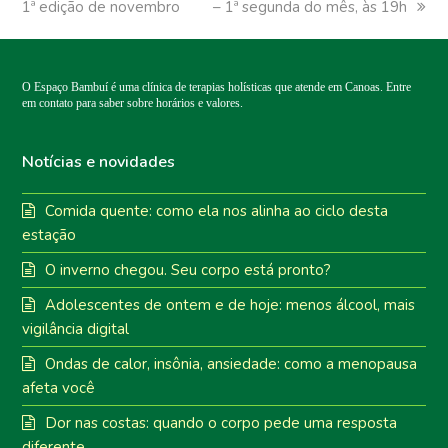
1ª edição de novembro
post:
– 1ª segunda do mês, às 19h
post:
O Espaço Bambuí é uma clínica de terapias holísticas que atende em Canoas. Entre
em contato para saber sobre horários e valores.
Notícias e novidades
Comida quente: como ela nos alinha ao ciclo desta
estação
O inverno chegou. Seu corpo está pronto?
Adolescentes de ontem e de hoje: menos álcool, mais
vigilância digital
Ondas de calor, insônia, ansiedade: como a menopausa
afeta você
Dor nas costas: quando o corpo pede uma resposta
diferente