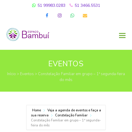
51 99983.0283
51 3466.5531
Facebook
Instagram
Whatsapp
Email
EVENTOS
Início
>
Eventos
>
Constelação Familiar em grupo – 1ª segunda-feira
do mês
Home
Veja a agenda de eventos e faça a
sua reserva
Constelação Familiar
Constelação Familiar em grupo – 1ª segunda-
feira do mês