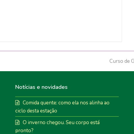
next
Curso de G
post:
Notícias e novidades
Comida quente: como ela nos alinha ao
ciclo desta estação
O inverno chegou. Seu corpo está
pronto?