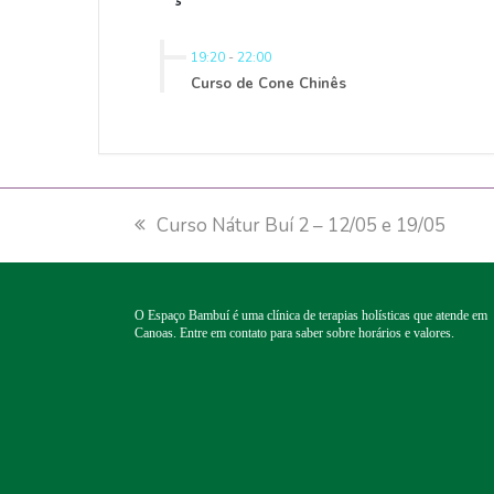
19:20
-
22:00
Curso de Cone Chinês
previous
Curso Nátur Buí 2 – 12/05 e 19/05
post:
O Espaço Bambuí é uma clínica de terapias holísticas que atende em
Canoas. Entre em contato para saber sobre horários e valores.