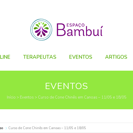
LINE
TERAPEUTAS
EVENTOS
ARTIGOS
EVENTOS
Início
>
Eventos
>
Curso de Cone Chinês em Canoas – 11/05 e 18/05
so
Curso de Cone Chinês em Canoas – 11/05 e 18/05