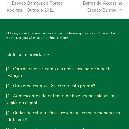
previous
Espaço Bambuí de Portas
next
Barras de Access no
Abertas – Outubro 2021
post:
post:
Espaço Bambuí
O Espaço Bambuí é uma clínica de terapias holísticas que atende em Canoas. Entre
em contato para saber sobre horários e valores.
Notícias e novidades
Comida quente: como ela nos alinha ao ciclo desta
estação
O inverno chegou. Seu corpo está pronto?
Adolescentes de ontem e de hoje: menos álcool, mais
vigilância digital
Ondas de calor, insônia, ansiedade: como a menopausa
afeta você