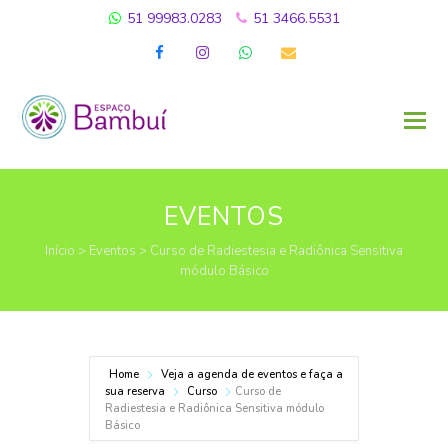
51 99983.0283
51 3466.5531
Facebook
Instagram
Whatsapp
Email
EVENTOS
Início
>
Eventos
>
Curso de Radiestesia e Radiônica Sensitiva
módulo Básico
Home
Veja a agenda de eventos e faça a
sua reserva
Curso
Curso de
Radiestesia e Radiônica Sensitiva módulo
Básico