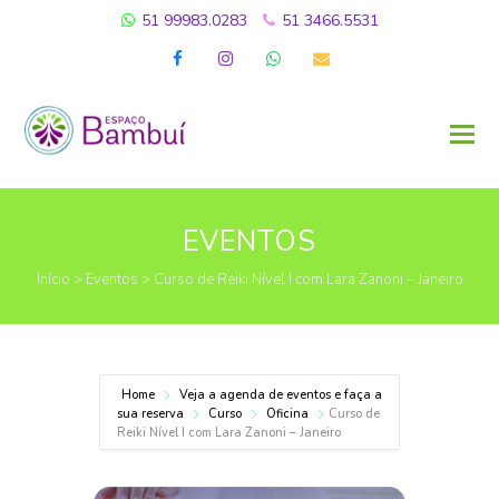
51 99983.0283
51 3466.5531
Facebook
Instagram
Whatsapp
Email
EVENTOS
Início
>
Eventos
>
Curso de Reiki Nível I com Lara Zanoni – Janeiro
Home
Veja a agenda de eventos e faça a
sua reserva
Curso
Oficina
Curso de
Reiki Nível I com Lara Zanoni – Janeiro