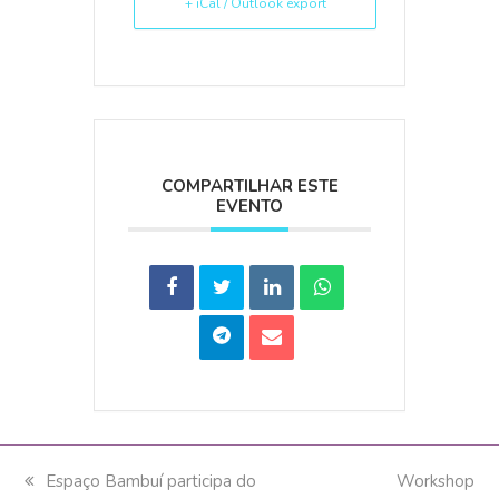
+ iCal / Outlook export
COMPARTILHAR ESTE
EVENTO
previous
Espaço Bambuí participa do
next
Workshop