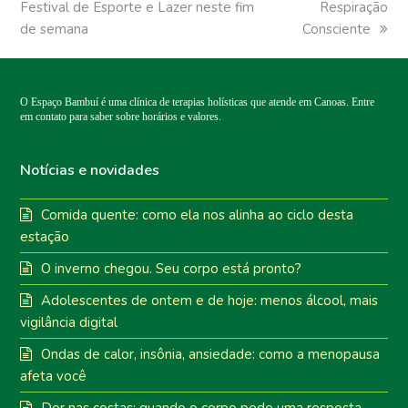
Festival de Esporte e Lazer neste fim
post:
Respiração
post:
de semana
Consciente
O Espaço Bambuí é uma clínica de terapias holísticas que atende em Canoas. Entre
em contato para saber sobre horários e valores.
Notícias e novidades
Comida quente: como ela nos alinha ao ciclo desta
estação
O inverno chegou. Seu corpo está pronto?
Adolescentes de ontem e de hoje: menos álcool, mais
vigilância digital
Ondas de calor, insônia, ansiedade: como a menopausa
afeta você
Dor nas costas: quando o corpo pede uma resposta