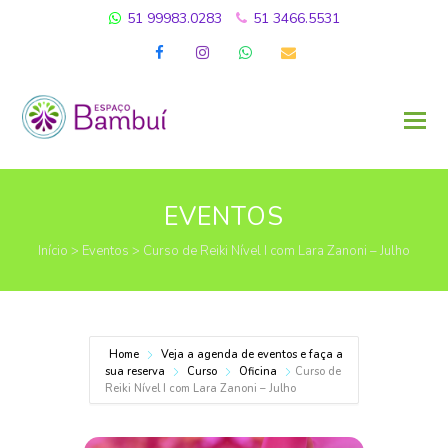
51 99983.0283
51 3466.5531
Facebook
Instagram
Whatsapp
Email
EVENTOS
Início
>
Eventos
>
Curso de Reiki Nível I com Lara Zanoni – Julho
Home
Veja a agenda de eventos e faça a
sua reserva
Curso
Oficina
Curso de
Reiki Nível I com Lara Zanoni – Julho