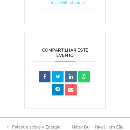
+ iCal / Outlook export
COMPARTILHAR ESTE
EVENTO
previous
Palestra sobre a Energia
next
Nátur Buí – Nível I em São