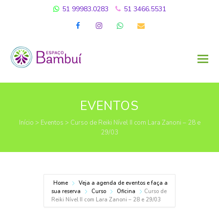
51 99983.0283
51 3466.5531
Facebook
Instagram
Whatsapp
Email
EVENTOS
Início
>
Eventos
>
Curso de Reiki Nível II com Lara Zanoni – 28 e
29/03
Home
Veja a agenda de eventos e faça a
sua reserva
Curso
Oficina
Curso de
Reiki Nível II com Lara Zanoni – 28 e 29/03