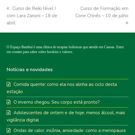
previous
Curso de Reiki Nível I
next
Curso de Formação em
com Lara Zanoni – 18 de
post:
Cone Chinês – 10 de julho
post:
abril
O Espaço Bambuí é uma clínica de terapias holísticas que atende em Canoas. Entre
em contato para saber sobre horários e valores.
Notícias e novidades
Comida quente: como ela nos alinha ao ciclo desta
estação
O inverno chegou. Seu corpo está pronto?
Adolescentes de ontem e de hoje: menos álcool, mais
vigilância digital
Ondas de calor, insônia, ansiedade: como a menopausa