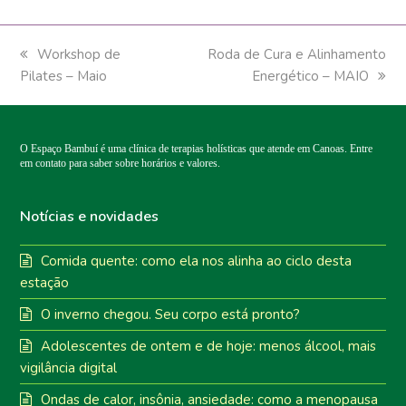
previous
Workshop de
next
Roda de Cura e Alinhamento
Pilates – Maio
post:
post:
Energético – MAIO
O Espaço Bambuí é uma clínica de terapias holísticas que atende em Canoas. Entre
em contato para saber sobre horários e valores.
Notícias e novidades
Comida quente: como ela nos alinha ao ciclo desta
estação
O inverno chegou. Seu corpo está pronto?
Adolescentes de ontem e de hoje: menos álcool, mais
vigilância digital
Ondas de calor, insônia, ansiedade: como a menopausa