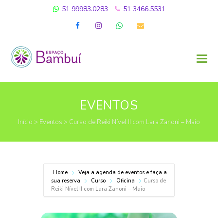
51 99983.0283
51 3466.5531
Facebook
Instagram
Whatsapp
Email
EVENTOS
Início
>
Eventos
>
Curso de Reiki Nível II com Lara Zanoni – Maio
Home
Veja a agenda de eventos e faça a
sua reserva
Curso
Oficina
Curso de
Reiki Nível II com Lara Zanoni – Maio