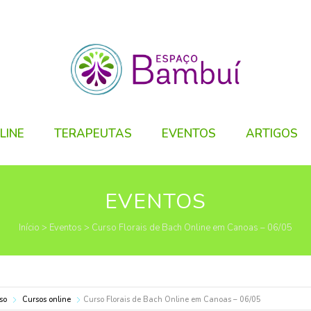
LINE
TERAPEUTAS
EVENTOS
ARTIGOS
EVENTOS
Início
>
Eventos
>
Curso Florais de Bach Online em Canoas – 06/05
so
Cursos online
Curso Florais de Bach Online em Canoas – 06/05