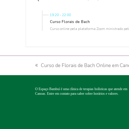
19:20
-
22:00
Curso Florais de Bach
Curso online pela plataforma Zoom ministrado pelo
previous
Curso de Florais de Bach Online em Can
post:
O Espaço Bambuí é uma clínica de terapias holísticas que atende em
Canoas. Entre em contato para saber sobre horários e valores.