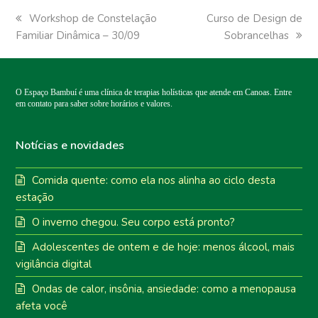
previous
Workshop de Constelação
next
Curso de Design de
Familiar Dinâmica – 30/09
post:
post:
Sobrancelhas
O Espaço Bambuí é uma clínica de terapias holísticas que atende em Canoas. Entre
em contato para saber sobre horários e valores.
Notícias e novidades
Comida quente: como ela nos alinha ao ciclo desta
estação
O inverno chegou. Seu corpo está pronto?
Adolescentes de ontem e de hoje: menos álcool, mais
vigilância digital
Ondas de calor, insônia, ansiedade: como a menopausa
afeta você