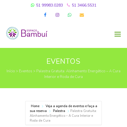
51 99983.0283
51 3466.5531
Facebook
Instagram
Whatsapp
Email
EVENTOS
Início
>
Eventos
>
Palestra Gratuita: Alinhamento Energético – A Cura
Interior e Roda de Cura
Home
Veja a agenda de eventos e faça a
sua reserva
Palestra
Palestra Gratuita:
Alinhamento Energético – A Cura Interior e
Roda de Cura