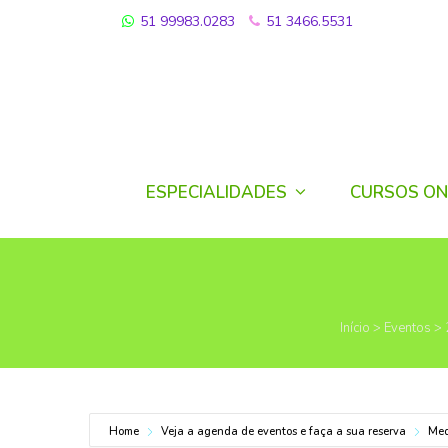
51 99983.0283
51 3466.5531
ESPECIALIDADES
CURSOS ON
Início
>
Eventos
>
Home
Veja a agenda de eventos e faça a sua reserva
Med