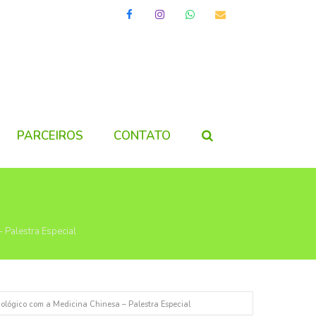
Facebook
Instagram
Whatsapp
Email
PARCEIROS
CONTATO
 Palestra Especial
ológico com a Medicina Chinesa – Palestra Especial