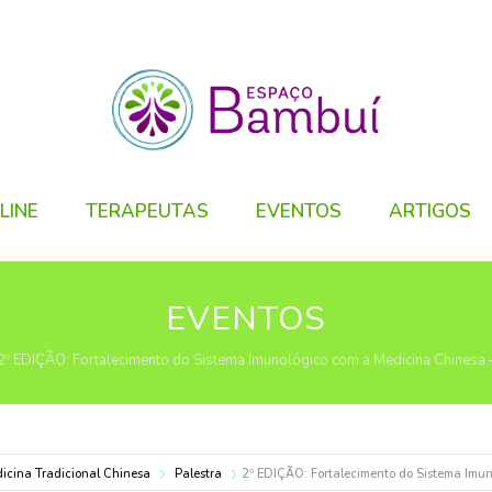
LINE
TERAPEUTAS
EVENTOS
ARTIGOS
EVENTOS
2º EDIÇÃO: Fortalecimento do Sistema Imunológico com a Medicina Chinesa –
icina Tradicional Chinesa
Palestra
2º EDIÇÃO: Fortalecimento do Sistema Imun