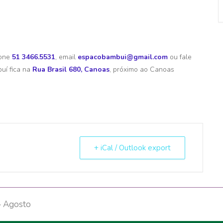
fone
51 3466.5531
, email
espacobambui@gmail.com
ou fale
uí fica na
Rua Brasil 680, Canoas
, próximo ao Canoas
+ iCal / Outlook export
 – Agosto