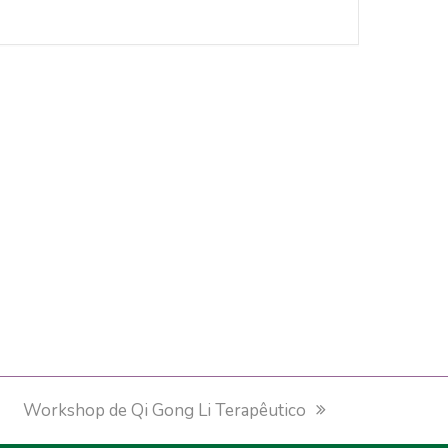
next
Workshop de Qi Gong Li Terapêutico
post: