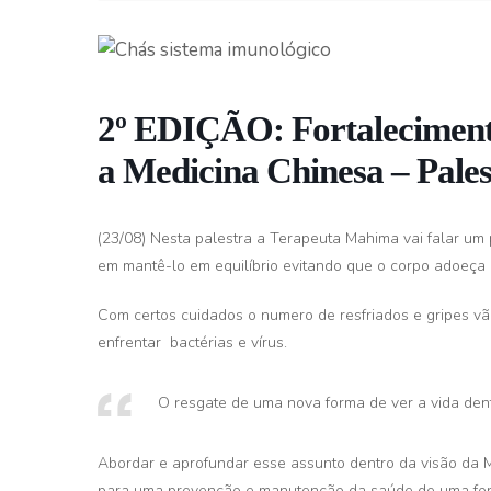
2º EDIÇÃO: Fortaleciment
a Medicina Chinesa – Pales
(23/08) Nesta palestra a Terapeuta Mahima vai falar um
em mantê-lo em equilíbrio evitando que o corpo adoeça 
Com certos cuidados o numero de resfriados e gripes vão 
enfrentar bactérias e vírus.
O resgate de uma nova forma de ver a vida den
Abordar e aprofundar esse assunto dentro da visão da 
para uma prevenção e manutenção da saúde de uma for