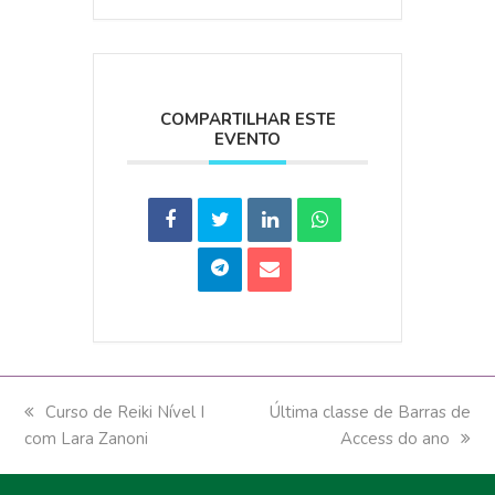
COMPARTILHAR ESTE
EVENTO
previous
Curso de Reiki Nível I
next
Última classe de Barras de
com Lara Zanoni
post:
post:
Access do ano