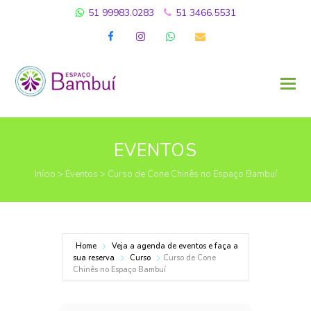
51 99983.0283
51 3466.5531
Facebook
Instagram
Whatsapp
Email
EVENTOS
Início
>
Eventos
>
Curso de Cone Chinês no Espaço Bambuí
Home
Veja a agenda de eventos e faça a
sua reserva
Curso
Curso de Cone
Chinês no Espaço Bambuí