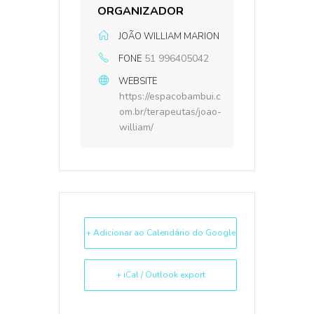
ORGANIZADOR
JOÃO WILLIAM MARION
51 996405042
FONE
WEBSITE
https://espacobambui.c
om.br/terapeutas/joao-
william/
+ Adicionar ao Calendário do Google
+ iCal / Outlook export