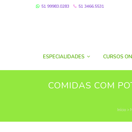
51 99983.0283
51 3466.5531
ESPECIALIDADES
CURSOS ON
COMIDAS COM PO
Início
>
N