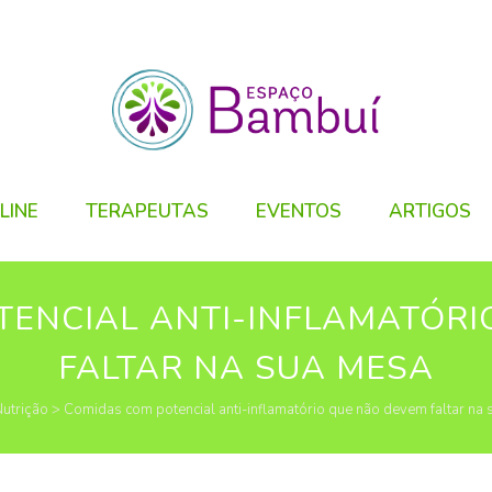
LINE
TERAPEUTAS
EVENTOS
ARTIGOS
TENCIAL ANTI-INFLAMATÓRI
FALTAR NA SUA MESA
utrição
>
Comidas com potencial anti-inflamatório que não devem faltar na