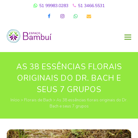
51 99983.0283
51 3466.5531
Facebook
Instagram
Whatsapp
Email
AS 38 ESSÊNCIAS FLORAIS
ORIGINAIS DO DR. BACH E
SEUS 7 GRUPOS
Início
>
Florais de Bach
>
As 38 essências florais originais do Dr.
Bach e seus 7 grupos