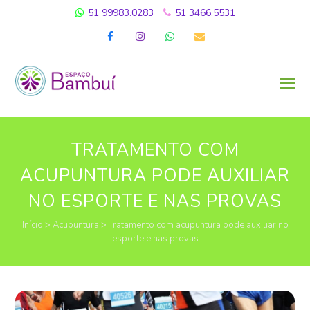
51 99983.0283
51 3466.5531
Facebook
Instagram
Whatsapp
Email
TRATAMENTO COM
ACUPUNTURA PODE AUXILIAR
NO ESPORTE E NAS PROVAS
Início
>
Acupuntura
>
Tratamento com acupuntura pode auxiliar no
esporte e nas provas