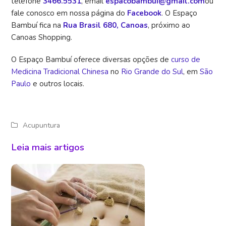
telefone
3466.5531
, email
espacobambui@gmail.com
ou
fale conosco em nossa página do
Facebook
. O Espaço
Bambuí fica na
Rua Brasil 680, Canoas
, próximo ao
Canoas Shopping.
O Espaço Bambuí oferece diversas opções de
curso de
Medicina Tradicional Chinesa
no
Rio Grande do Sul
, em
São
Paulo
e outros locais.
Acupuntura
Leia mais artigos