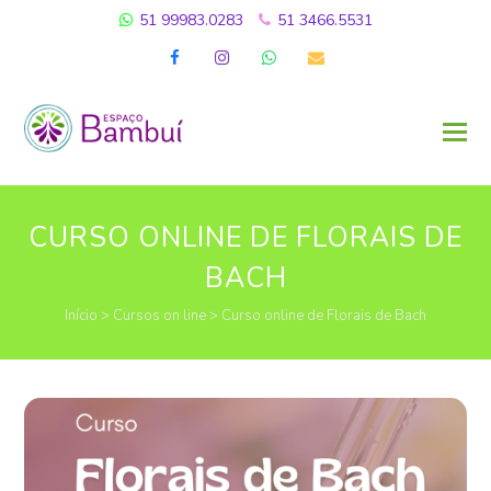
51 99983.0283
51 3466.5531
Facebook
Instagram
Whatsapp
Email
CURSO ONLINE DE FLORAIS DE
BACH
Início
>
Cursos on line
>
Curso online de Florais de Bach